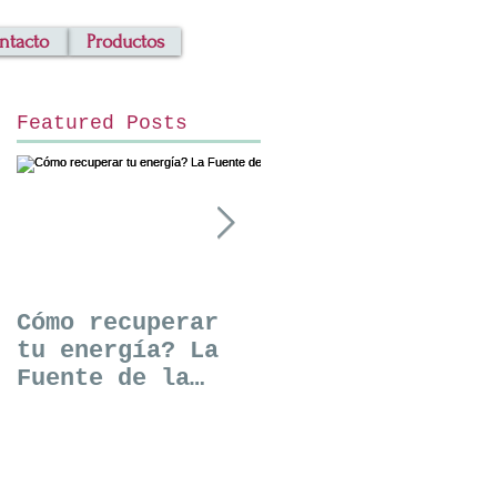
ntacto
Productos
Featured Posts
e
Cómo recuperar
Descubre tus
tu energía? La
talentos
Fuente de la
naturales y abre
Vida. Estrella
tus capacidades
1. Как
extrasensoriales
восстановить
. Открой свои
свою энергию.
природные талан