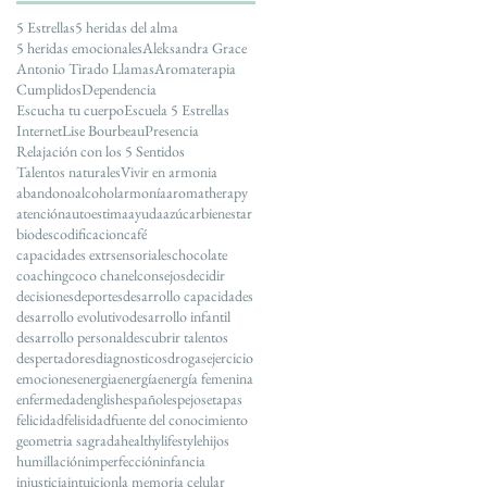
5 Estrellas
5 heridas del alma
5 heridas emocionales
Aleksandra Grace
Antonio Tirado Llamas
Aromaterapia
Cumplidos
Dependencia
Escucha tu cuerpo
Escuela 5 Estrellas
Internet
Lise Bourbeau
Presencia
Relajación con los 5 Sentidos
Talentos naturales
Vivir en armonia
abandono
alcohol
armonía
aromatherapy
atención
autoestima
ayuda
azúcar
bienestar
biodescodificacion
café
capacidades extrsensoriales
chocolate
coaching
coco chanel
consejos
decidir
decisiones
deportes
desarrollo capacidades
desarrollo evolutivo
desarrollo infantil
desarrollo personal
descubrir talentos
despertadores
diagnosticos
drogas
ejercicio
emociones
energia
energía
energía femenina
enfermedad
english
español
espejos
etapas
felicidad
felisidad
fuente del conocimiento
geometria sagrada
healthylifestyle
hijos
humillación
imperfección
infancia
injusticia
intuicion
la memoria celular