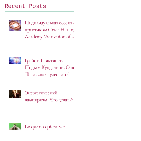
Источник
Recent Posts
Индивидуальная сессия с
практиком Grace Healing
Academy "Activation of
Light"
Грэйс и Шактипат.
Подьем Кундалини. Ошо
"В поисках чудесного"
Энергетический
вампиризм. Что делать?
Lo que no quieres ver