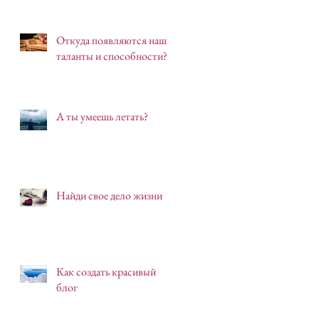
Откуда появляются наши
таланты и способности?
А ты умеешь летать?
Найди свое дело жизни
Как создать красивый
блог