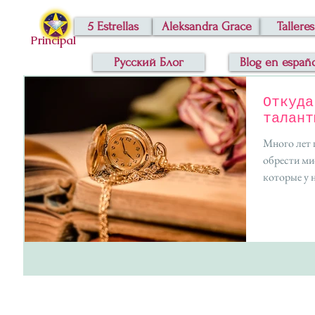
5 Estrellas
Aleksandra Grace
Talleres
Principal
Русский Блог
Blog en españ
Откуда
талант
Много лет 
обрести ми
которые у н