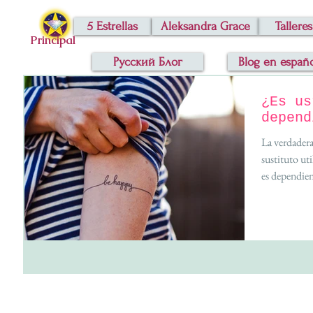
5 Estrellas
Aleksandra Grace
Talleres
Principal
Русский Блог
Blog en españ
¿Es us
depend
La verdadera
sustituto uti
es dependien