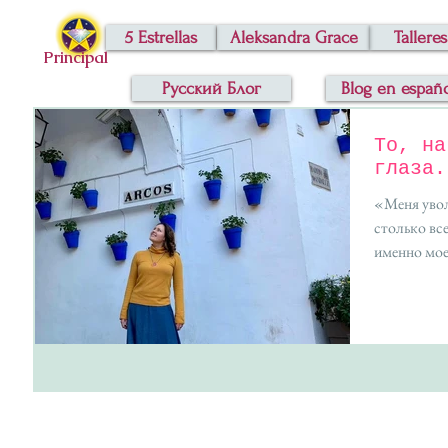
5 Estrellas
Aleksandra Grace
Talleres
Principal
Русский Блог
Blog en españ
То, на
глаза.
«Меня уволи
столько все
именно мое