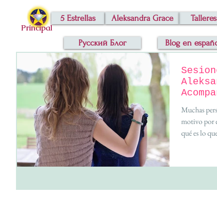
5 Estrellas
Aleksandra Grace
Talleres
Principal
Русский Блог
Blog en españ
Sesion
Aleksa
Acompa
Multid
Muchas pers
motivo por e
qué es lo que