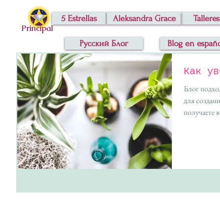
5 Estrellas
Aleksandra Grace
Talleres
Principal
Русский Блог
Blog en españ
Как ув
Блог подхо
для создан
получаете 