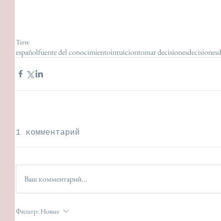
Теги:
español
fuente del conocimiento
intuicion
tomar decisiones
decisiones
d
1 комментарий
Ваш комментарий...
Фильтр:
Новые