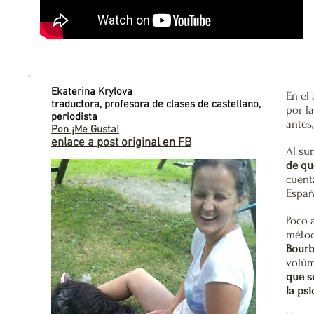
Ekaterina Krylova
En el
traductora, profesora de clases de castellano,
por l
periodista
antes
Pon ¡Me Gusta!
enlace a post original en FB
Al su
de qu
cuent
Españ
Poco 
métod
Bourb
volúm
que se
la psi