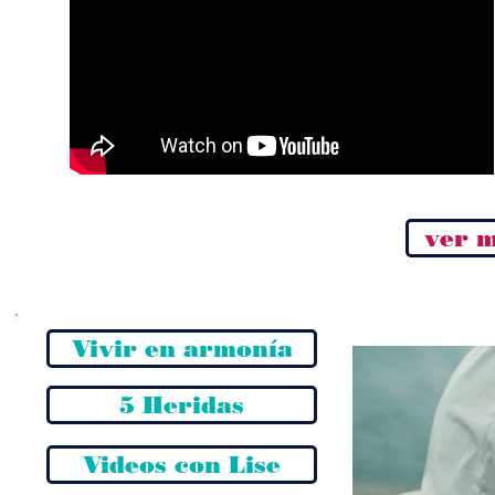
ver m
Vivir en armonía
5 Heridas
Videos con Lise