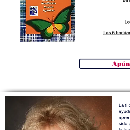
de 
Le
Las 5 herida
Apúnt
La fi
ayuda
apren
sido 
talle