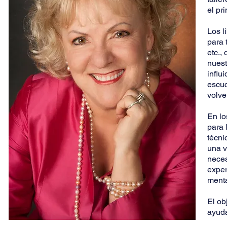
el pr
Los l
para 
etc.,
nuest
influ
escuc
volve
En lo
para 
técni
una v
neces
exper
menta
El ob
ayuda