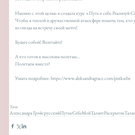
Именно с этой целью я создала курс «Путь к себе.Реализуй С
Чтобы в теплой и дружественной атмосфере помочь тем, кто уж
из гнезда на встречу своей мечте!
Будьте собой! Взлетайте!
А кто готов к высоким полетам…
Полетаем вместе?
Узнать подробнее: https://www.aleksandragrace.com/putksebe
Теги:
Александра Грэйс
русский
ПутькСебе
МойТалант
РаскрытиеТала