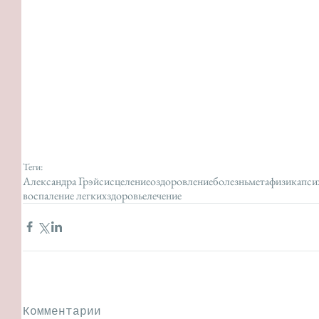
Теги:
Александра Грэйс
исцеление
оздоровление
болезнь
метафизика
пси
воспаление легких
здоровье
лечение
Комментарии