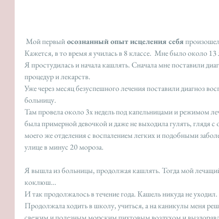
 Мой первый
 осознанный опыт исцеления себя
 произошел
Кажется, в то время я училась в 8 классе.  Мне было около 13 
Я простудилась и начала кашлять. Сначала мне поставили диаг
процедур и лекарств. 
Уже через месяц безуспешного лечения поставили диагноз вос
больницу.
Там провела около 3х недель под капельницами и режимом лече
была примерной девочкой и даже не выходила гулять, глядя с о
моего же отделения с воспалением легких и подобными забол
улице в минус 20 мороза.
Я вышла из больницы, продолжая кашлять. Тогда мой лечащий
коклюш… 
И так продолжалось в течение года. Кашель никуда не уходил. 
Продолжала ходить в школу, учиться, а на каникулы меня реш
свежим и полезным морским пихтовым воздухом и выздоравл