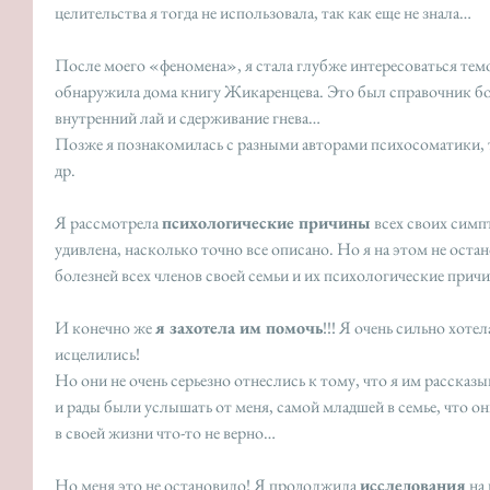
целительства я тогда не использовала, так как еще не знала… 
После моего «феномена», я стала глубже интересоваться темо
обнаружила дома книгу Жикаренцева. Это был справочник бол
внутренний лай и сдерживание гнева… 
Позже я познакомилась с разными авторами психосоматики, т
др.
Я рассмотрела 
психологические причины
 всех своих симп
удивлена, насколько точно все описано. Но я на этом не оста
болезней всех членов своей семьи и их психологические прич
И конечно же 
я захотела им помочь
!!! Я очень сильно хоте
исцелились! 
Но они не очень серьезно отнеслись к тому, что я им рассказы
и рады были услышать от меня, самой младшей в семье, что о
в своей жизни что-то не верно…
Но меня это не остановило! Я продолжила 
исследования
 на