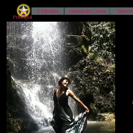
5 Estrellas
Aleksandra Grace
Talleres
Principal
A 
Sabe
Cua
¡Disf