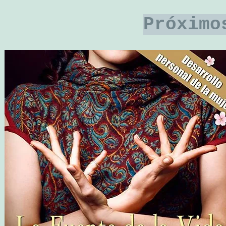
Pr
ó
ximo