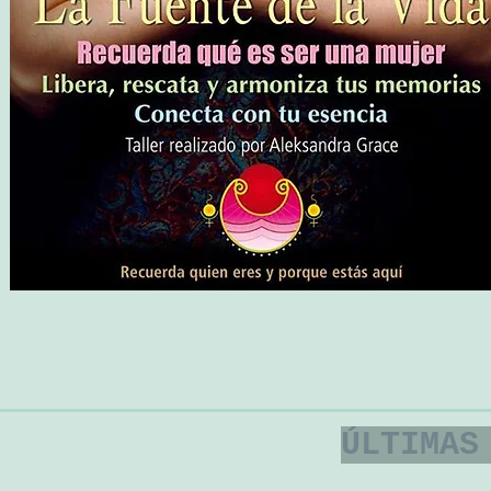
Ú
LTIMAS