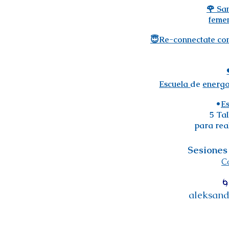
🌹 Sa
feme
😇Re-connectate con
Escuela
de
energo
•
Es
5 Ta
para rea
Sesiones
C
🌀
aleksan