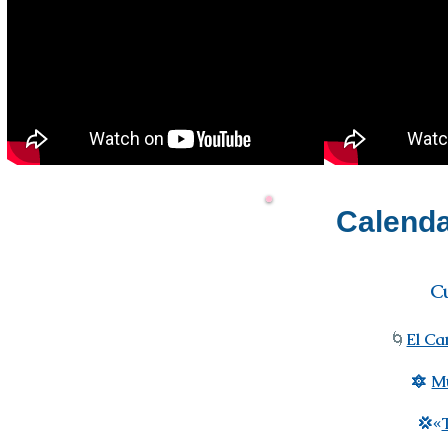
Calenda
Cu
El Ca
🌀
🔯
Mu
💢«